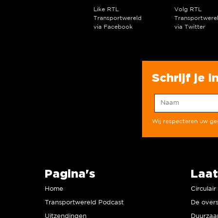
Like RTL
Volg RTL
Transportwereld
Transportwere
via Facebook
via Twitter
Schrijf je 
Wij respecteren uw g
Pagina's
Laat
Home
Circulai
Transportwereld Podcast
De overs
Uitzendingen