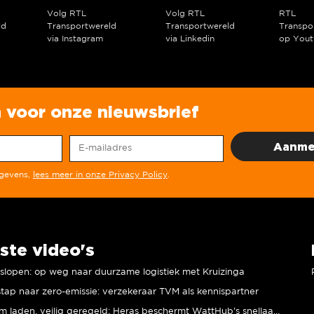
Volg RTL
Volg RTL
RTL
ld
Transportwereld
Transportwereld
Transpo
via Instagram
via Linkedin
op Yout
in voor onze nieuwsbrief
egevens,
lees meer in onze Privacy Policy
.
ste video's
r slopen: op weg naar duurzame logistiek met Kruizinga
tap naar zero-emissie: verzekeraar TVM als kennispartner
Duurzaam laden, veilig geregeld; Heras beschermt WattHub’s snellaadplein