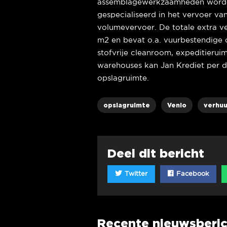
assemblagewerkzaamheden worden 
gespecialiseerd in het vervoer v
volumevervoer. De totale extra 
m2 en bevat o.a. vuurbestendige
stofvrije cleanroom, expeditierui
warehouses kan Jan Krediet per di
opslagruimte.
opslagruimte
Venlo
verhuu
Deel dit bericht
Twitter
Facebook
Recente nieuwsberi