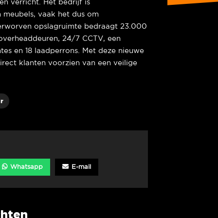
verricht. Het bedrijf is
an meubels, vaak het dus om
verworven opslagruimte bedraagt 23.000
 overheaddeuren, 24/7 CCTV, een
mtes en 18 laadperrons. Met deze nieuwe
rect klanten voorzien van een veilige
r
Whatsapp
E-mail
chten