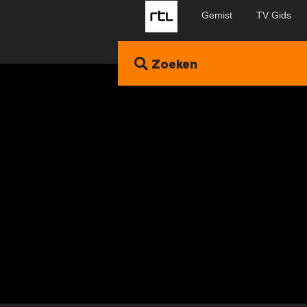
Gemist
TV Gids
Zoeken