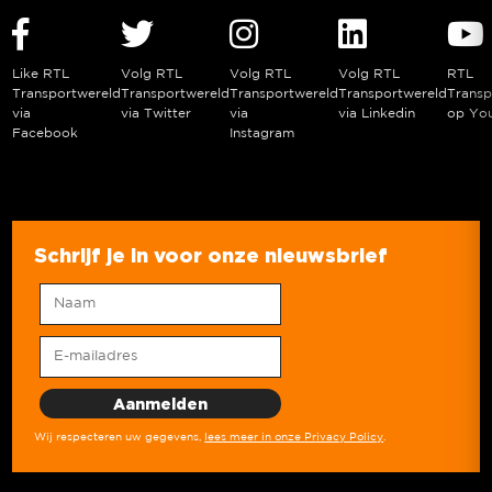
Like RTL
Volg RTL
Volg RTL
Volg RTL
RTL
Transportwereld
Transportwereld
Transportwereld
Transportwereld
Transp
via
via Twitter
via
via Linkedin
op Yo
Facebook
Instagram
Schrijf je in voor onze nieuwsbrief
Wij respecteren uw gegevens,
lees meer in onze Privacy Policy
.