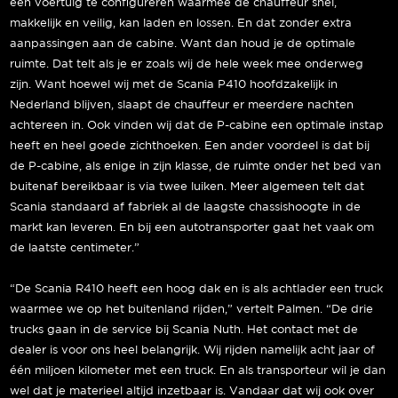
een voertuig te configureren waarmee de chauffeur snel,
makkelijk en veilig, kan laden en lossen. En dat zonder extra
aanpassingen aan de cabine. Want dan houd je de optimale
ruimte. Dat telt als je er zoals wij de hele week mee onderweg
zijn. Want hoewel wij met de Scania P410 hoofdzakelijk in
Nederland blijven, slaapt de chauffeur er meerdere nachten
achtereen in. Ook vinden wij dat de P-cabine een optimale instap
heeft en heel goede zichthoeken. Een ander voordeel is dat bij
de P-cabine, als enige in zijn klasse, de ruimte onder het bed van
buitenaf bereikbaar is via twee luiken. Meer algemeen telt dat
Scania standaard af fabriek al de laagste chassishoogte in de
markt kan leveren. En bij een autotransporter gaat het vaak om
de laatste centimeter.”
“De Scania R410 heeft een hoog dak en is als achtlader een truck
waarmee we op het buitenland rijden,” vertelt Palmen. “De drie
trucks gaan in de service bij Scania Nuth. Het contact met de
dealer is voor ons heel belangrijk. Wij rijden namelijk acht jaar of
één miljoen kilometer met een truck. En als transporteur wil je dan
wel dat je materieel altijd inzetbaar is. Vandaar dat wij ook over