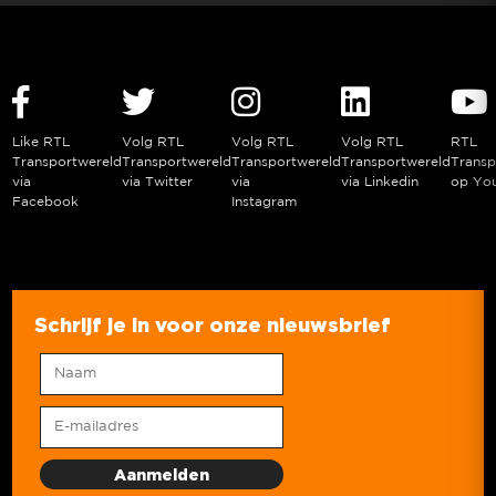
Like RTL
Volg RTL
Volg RTL
Volg RTL
RTL
Transportwereld
Transportwereld
Transportwereld
Transportwereld
Transp
via
via Twitter
via
via Linkedin
op Yo
Facebook
Instagram
Schrijf je in voor onze nieuwsbrief