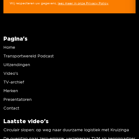
Wij respecteren uw gegevens,
lees meer in onze Privacy Policy
.
Pagina's
Home
Transportwereld Podcast
Uitzendingen
Video’s
TV-archief
Merken
Presentatoren
Contact
Laatste video's
Circulair slopen: op weg naar duurzame logistiek met Kruizinga
De overstap naar zero-emissie: verzekeraar TVM als kennispartner