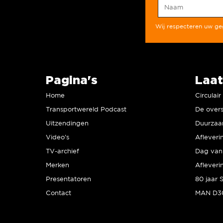
Wij respecteren uw g
Pagina's
Laat
Home
Circulai
Transportwereld Podcast
De overs
Uitzendingen
Video’s
Afleveri
TV-archief
Dag van 
Merken
Afleveri
Presentatoren
Contact
MAN D30