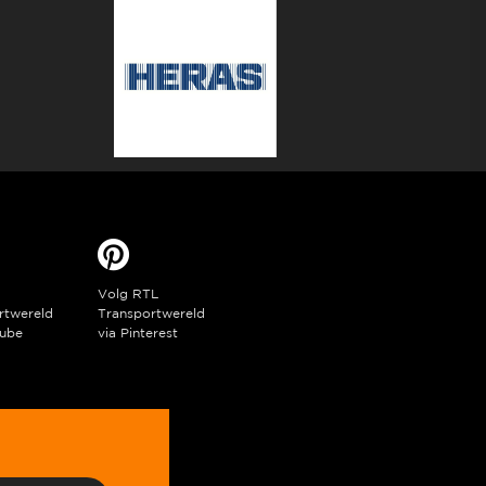
Volg RTL
rtwereld
Transportwereld
ube
via Pinterest