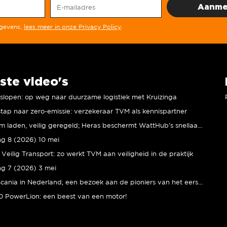
egevens,
lees meer in onze Privacy Policy
.
ste video's
r slopen: op weg naar duurzame logistiek met Kruizinga
tap naar zero-emissie: verzekeraar TVM als kennispartner
Duurzaam laden, veilig geregeld; Heras beschermt WattHub’s snellaadplein
ng 8 (2026) 10 mei
Veilig Transport: zo werkt TVM aan veiligheid in de praktijk
ng 7 (2026) 3 mei
80 jaar Scania in Nederland, een bezoek aan de pioniers van het eerste uur
 PowerLion: een beest van een motor!