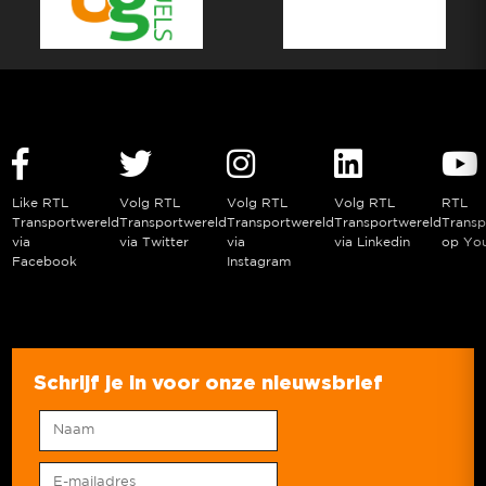
Like RTL
Volg RTL
Volg RTL
Volg RTL
RTL
Transportwereld
Transportwereld
Transportwereld
Transportwereld
Transp
via
via Twitter
via
via Linkedin
op Yo
Facebook
Instagram
Schrijf je in voor onze nieuwsbrief