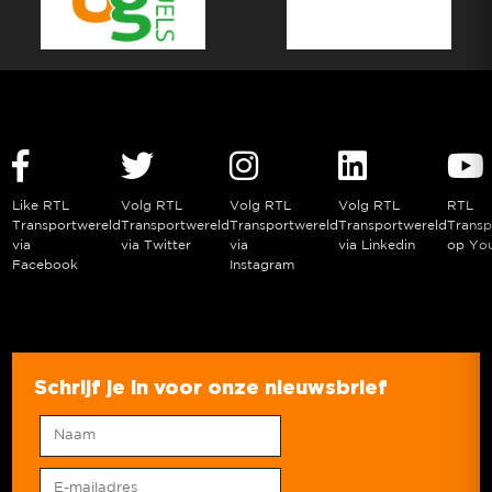
Like RTL
Volg RTL
Volg RTL
Volg RTL
RTL
Transportwereld
Transportwereld
Transportwereld
Transportwereld
Transp
via
via Twitter
via
via Linkedin
op Yo
Facebook
Instagram
Schrijf je in voor onze nieuwsbrief