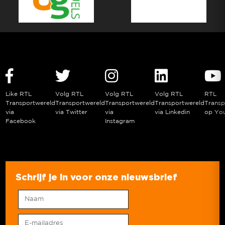
Like RTL
Volg RTL
Volg RTL
Volg RTL
RTL
Transportwereld
Transportwereld
Transportwereld
Transportwereld
Transp
via
via Twitter
via
via Linkedin
op Yo
Facebook
Instagram
Schrijf je in voor onze nieuwsbrief