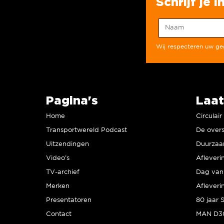
Schrijf je 
Wij respecteren uw g
Pagina's
Laat
Home
Circulai
Transportwereld Podcast
De overs
Uitzendingen
Video’s
Afleveri
TV-archief
Dag van 
Merken
Afleveri
Presentatoren
Contact
MAN D30