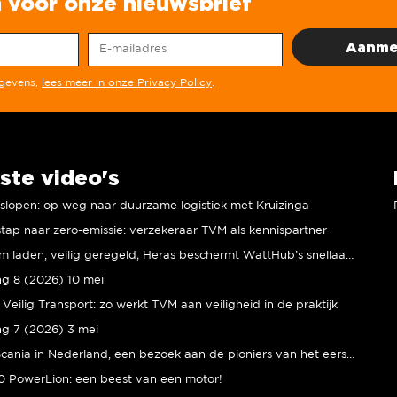
in voor onze nieuwsbrief
egevens,
lees meer in onze Privacy Policy
.
ste video's
r slopen: op weg naar duurzame logistiek met Kruizinga
tap naar zero-emissie: verzekeraar TVM als kennispartner
Duurzaam laden, veilig geregeld; Heras beschermt WattHub’s snellaadplein
ng 8 (2026) 10 mei
Veilig Transport: zo werkt TVM aan veiligheid in de praktijk
ng 7 (2026) 3 mei
80 jaar Scania in Nederland, een bezoek aan de pioniers van het eerste uur
 PowerLion: een beest van een motor!