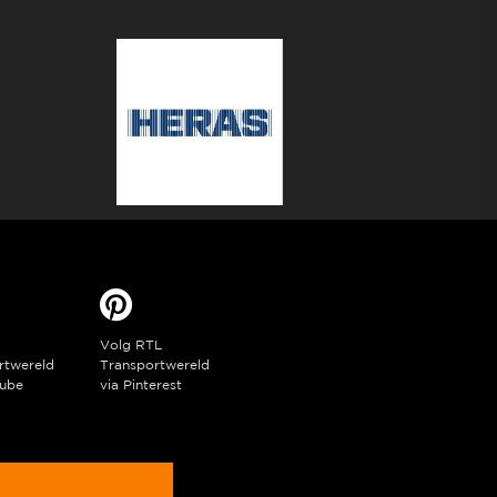
Volg RTL
rtwereld
Transportwereld
ube
via Pinterest