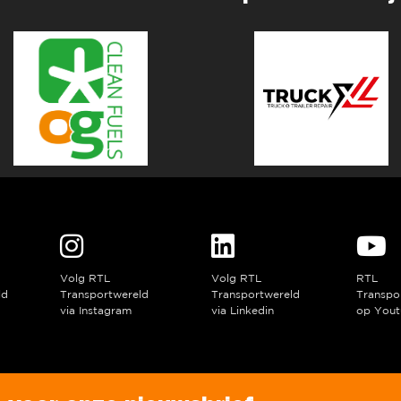
Volg RTL
Volg RTL
RTL
ld
Transportwereld
Transportwereld
Transpo
via Instagram
via Linkedin
op Yout