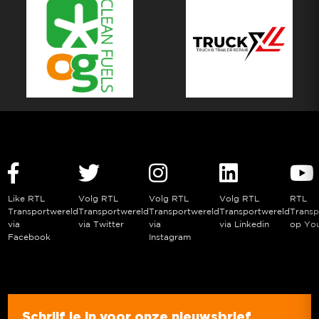
Like RTL
Volg RTL
Volg RTL
Volg RTL
RTL
Transportwereld
Transportwereld
Transportwereld
Transportwereld
Transp
via
via Twitter
via
via Linkedin
op Yo
Facebook
Instagram
Schrijf je in voor onze nieuwsbrief