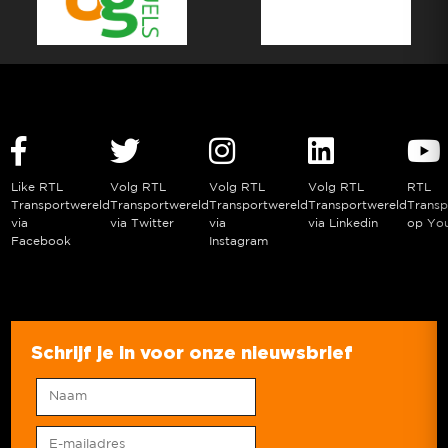
Like RTL
Volg RTL
Volg RTL
Volg RTL
RTL
Transportwereld
Transportwereld
Transportwereld
Transportwereld
Transp
via
via Twitter
via
via Linkedin
op Yo
Facebook
Instagram
Schrijf je in voor onze nieuwsbrief