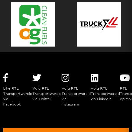
Like RTL
Volg RTL
Volg RTL
Volg RTL
RTL
Transportwereld
Transportwereld
Transportwereld
Transportwereld
Transp
via
via Twitter
via
via Linkedin
op Yo
Facebook
Instagram