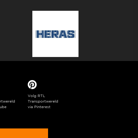
Volg RTL
rtwereld
Transportwereld
ube
via Pinterest