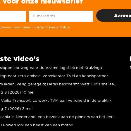
in voor onze nieuwsbrief
egevens,
lees meer in onze Privacy Policy
.
ste video's
r slopen: op weg naar duurzame logistiek met Kruizinga
tap naar zero-emissie: verzekeraar TVM als kennispartner
Duurzaam laden, veilig geregeld; Heras beschermt WattHub’s snellaadplein
ng 8 (2026) 10 mei
Veilig Transport: zo werkt TVM aan veiligheid in de praktijk
ng 7 (2026) 3 mei
80 jaar Scania in Nederland, een bezoek aan de pioniers van het eerste uur
 PowerLion: een beest van een motor!