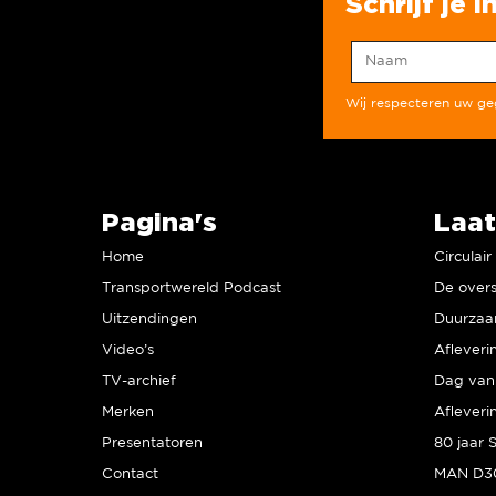
Schrijf je 
Wij respecteren uw g
Pagina's
Laat
Home
Circulai
Transportwereld Podcast
De overs
Uitzendingen
Video’s
Afleveri
TV-archief
Dag van 
Merken
Afleveri
Presentatoren
Contact
MAN D30