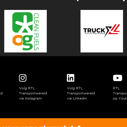
Volg RTL
Volg RTL
RTL
ld
Transportwereld
Transportwereld
Transpo
via Instagram
via Linkedin
op Yout