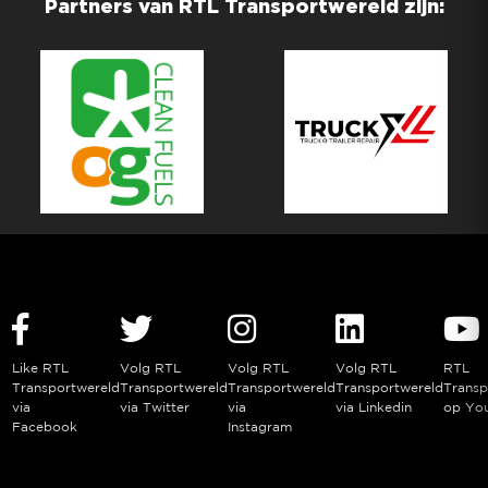
Partners van RTL Transportwereld zijn:
Like RTL
Volg RTL
Volg RTL
Volg RTL
RTL
Transportwereld
Transportwereld
Transportwereld
Transportwereld
Transp
via
via Twitter
via
via Linkedin
op Yo
Facebook
Instagram