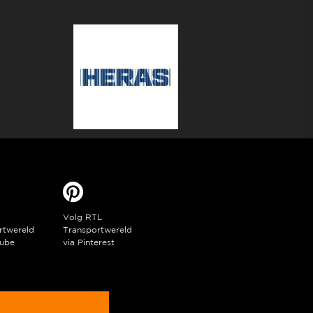
Volg RTL
rtwereld
Transportwereld
ube
via Pinterest