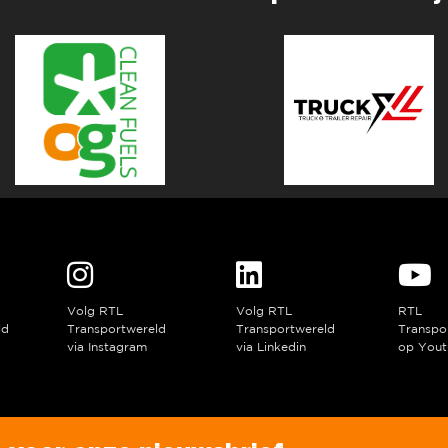
Volg RTL
Volg RTL
RTL
ld
Transportwereld
Transportwereld
Transpo
via Instagram
via Linkedin
op Yout