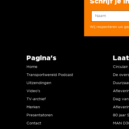
Schrijf je 
Wij respecteren uw g
Pagina's
Laat
Home
Circulai
Transportwereld Podcast
De overs
Uitzendingen
Video’s
Afleveri
TV-archief
Dag van 
Merken
Afleveri
Presentatoren
Contact
MAN D30