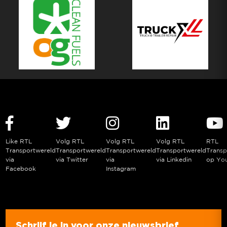
Like RTL
Volg RTL
Volg RTL
Volg RTL
RTL
Transportwereld
Transportwereld
Transportwereld
Transportwereld
Transp
via
via Twitter
via
via Linkedin
op Yo
Facebook
Instagram
Schrijf je in voor onze nieuwsbrief