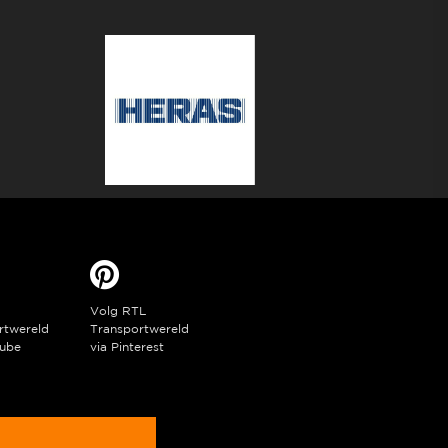
Volg RTL
rtwereld
Transportwereld
ube
via Pinterest