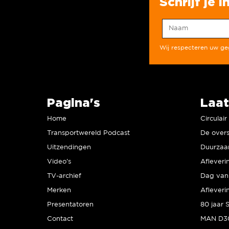
Schrijf je 
Wij respecteren uw g
Pagina's
Laat
Home
Circulai
Transportwereld Podcast
De overs
Uitzendingen
Video’s
Afleveri
TV-archief
Dag van 
Merken
Afleveri
Presentatoren
Contact
MAN D30