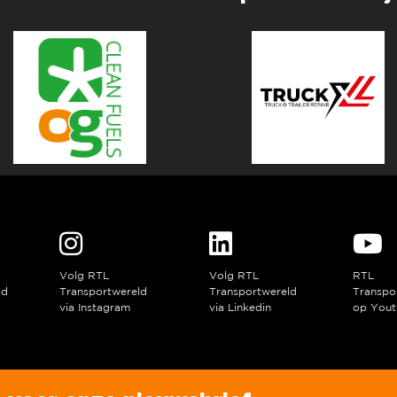
Volg RTL
Volg RTL
RTL
ld
Transportwereld
Transportwereld
Transpo
via Instagram
via Linkedin
op Yout