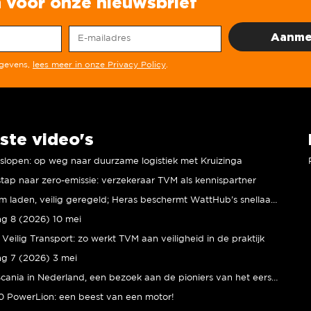
in voor onze nieuwsbrief
egevens,
lees meer in onze Privacy Policy
.
ste video's
r slopen: op weg naar duurzame logistiek met Kruizinga
tap naar zero-emissie: verzekeraar TVM als kennispartner
Duurzaam laden, veilig geregeld; Heras beschermt WattHub’s snellaadplein
ng 8 (2026) 10 mei
Veilig Transport: zo werkt TVM aan veiligheid in de praktijk
ng 7 (2026) 3 mei
80 jaar Scania in Nederland, een bezoek aan de pioniers van het eerste uur
 PowerLion: een beest van een motor!