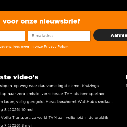
in voor onze nieuwsbrief
egevens,
lees meer in onze Privacy Policy
.
ste video's
r slopen: op weg naar duurzame logistiek met Kruizinga
tap naar zero-emissie: verzekeraar TVM als kennispartner
Duurzaam laden, veilig geregeld; Heras beschermt WattHub’s snellaadplein
ng 8 (2026) 10 mei
Veilig Transport: zo werkt TVM aan veiligheid in de praktijk
ng 7 (2026) 3 mei