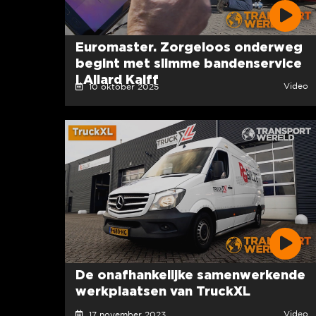
Euromaster. Zorgeloos onderweg
begint met slimme bandenservice
I Allard Kalff
Video
10 oktober 2025
De onafhankelijke samenwerkende
werkplaatsen van TruckXL
Video
17 november 2023