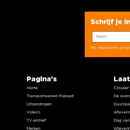
Schrijf je 
Wij respecteren uw g
Pagina's
Laat
Home
Circulai
Transportwereld Podcast
De overs
Uitzendingen
Video’s
Afleveri
TV-archief
Dag van 
Merken
Afleveri