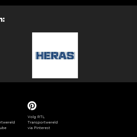
n:
Volg RTL
rtwereld
Transportwereld
ube
via Pinterest