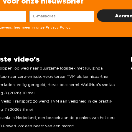
in voor onze nieuwsbrief
egevens,
lees meer in onze Privacy Policy
.
ste video's
r slopen: op weg naar duurzame logistiek met Kruizinga
tap naar zero-emissie: verzekeraar TVM als kennispartner
Duurzaam laden, veilig geregeld; Heras beschermt WattHub’s snellaadplein
ng 8 (2026) 10 mei
Veilig Transport: zo werkt TVM aan veiligheid in de praktijk
ng 7 (2026) 3 mei
80 jaar Scania in Nederland, een bezoek aan de pioniers van het eerste uur
 PowerLion: een beest van een motor!