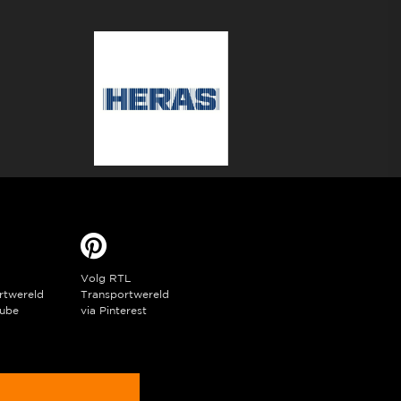
Volg RTL
rtwereld
Transportwereld
ube
via Pinterest