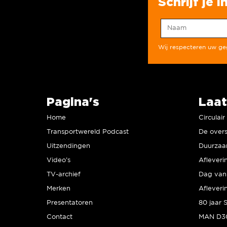
Schrijf je 
Wij respecteren uw g
Pagina's
Laat
Home
Circulai
Transportwereld Podcast
De overs
Uitzendingen
Video’s
Afleveri
TV-archief
Dag van 
Merken
Afleveri
Presentatoren
Contact
MAN D30