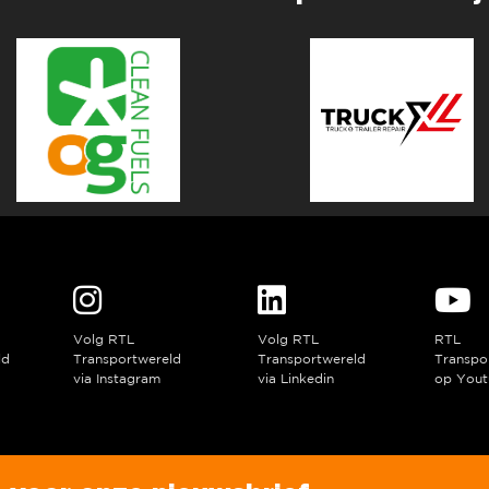
Volg RTL
Volg RTL
RTL
ld
Transportwereld
Transportwereld
Transpo
via Instagram
via Linkedin
op Yout