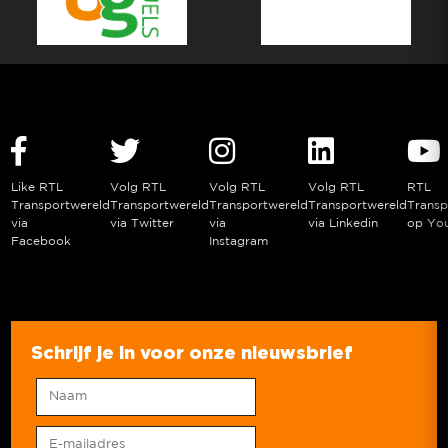
Like RTL
Volg RTL
Volg RTL
Volg RTL
RTL
Transportwereld
Transportwereld
Transportwereld
Transportwereld
Transp
via
via Twitter
via
via Linkedin
op Yo
Facebook
Instagram
Schrijf je in voor onze nieuwsbrief