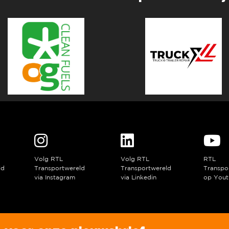
Volg RTL
Volg RTL
RTL
ld
Transportwereld
Transportwereld
Transpo
via Instagram
via Linkedin
op Yout