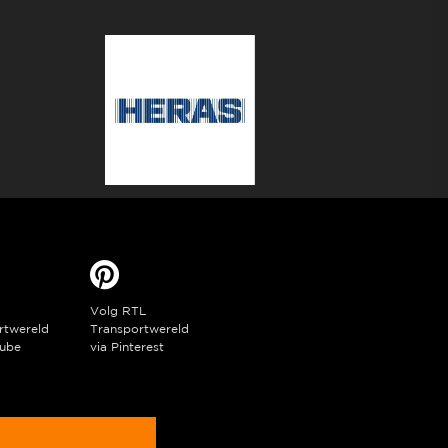
Volg RTL
rtwereld
Transportwereld
ube
via Pinterest