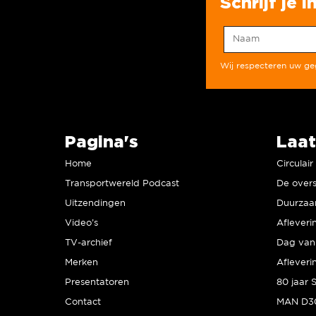
Schrijf je 
Wij respecteren uw g
Pagina's
Laat
Home
Circulai
Transportwereld Podcast
De overs
Uitzendingen
Video’s
Afleveri
TV-archief
Dag van 
Merken
Afleveri
Presentatoren
Contact
MAN D30