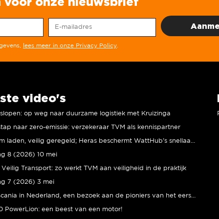
in voor onze nieuwsbrief
egevens,
lees meer in onze Privacy Policy
.
ste video's
r slopen: op weg naar duurzame logistiek met Kruizinga
tap naar zero-emissie: verzekeraar TVM als kennispartner
Duurzaam laden, veilig geregeld; Heras beschermt WattHub’s snellaadplein
ng 8 (2026) 10 mei
Veilig Transport: zo werkt TVM aan veiligheid in de praktijk
ng 7 (2026) 3 mei
80 jaar Scania in Nederland, een bezoek aan de pioniers van het eerste uur
 PowerLion: een beest van een motor!