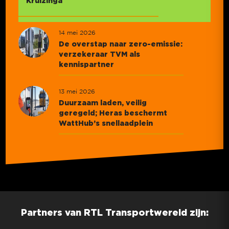
Kruizinga
14 mei 2026
De overstap naar zero-emissie:
verzekeraar TVM als
kennispartner
13 mei 2026
Duurzaam laden, veilig
geregeld; Heras beschermt
WattHub’s snellaadplein
Partners van RTL Transportwereld zijn: