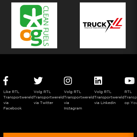
Like RTL
Volg RTL
Volg RTL
Volg RTL
RTL
Transportwereld
Transportwereld
Transportwereld
Transportwereld
Transp
via
via Twitter
via
via Linkedin
op Yo
Facebook
Instagram