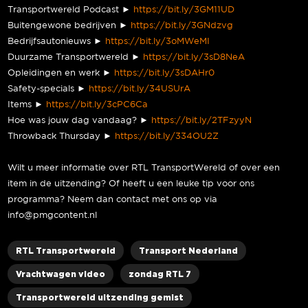
Transportwereld Podcast ►
https://bit.ly/3GM11UD
Buitengewone bedrijven ►
https://bit.ly/3GNdzvg
Bedrijfsautonieuws ►
https://bit.ly/3oMWeMI
Duurzame Transportwereld ►
https://bit.ly/3sD8NeA
Opleidingen en werk ►
https://bit.ly/3sDAHr0
Safety-specials ►
https://bit.ly/34USUrA
Items ►
https://bit.ly/3cPC6Ca
Hoe was jouw dag vandaag? ►
https://bit.ly/2TFzyyN
Throwback Thursday ►
https://bit.ly/334OU2Z
Wilt u meer informatie over RTL TransportWereld of over een
item in de uitzending? Of heeft u een leuke tip voor ons
programma? Neem dan contact met ons op via
info@pmgcontent.nl
RTL Transportwereld
Transport Nederland
Vrachtwagen video
zondag RTL 7
Transportwereld uitzending gemist