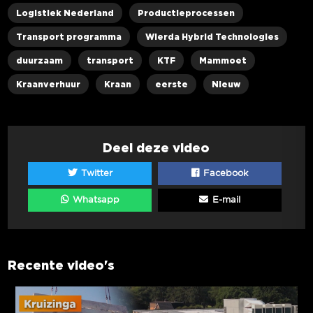
Logistiek Nederland
Productieprocessen
Transport programma
Wierda Hybrid Technologies
duurzaam
transport
KTF
Mammoet
Kraanverhuur
Kraan
eerste
Nieuw
Deel deze video
Twitter
Facebook
Whatsapp
E-mail
Recente video's