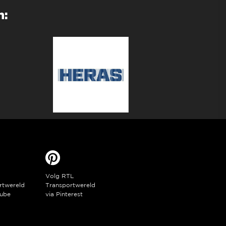
n:
Volg RTL
rtwereld
Transportwereld
ube
via Pinterest