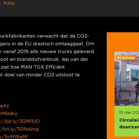
MAN
ruckfabrikanten verwacht dat de CO2-
agens in de EU drastisch omlaaggaat. Om
n vanaf 2019 alle nieuwe trucks geleverd
oot en brandstofverbruik. Iep van der
ziet hoe MAN TGX Efficiënt
t doel van minder CO2 uitstoot te
zeAz
15 mei 20
/3oM6bKo
Circula
://bit.ly/3GM11UD
duurzam
//bit.ly/3GNdzvg
.ly/3oMWeMI