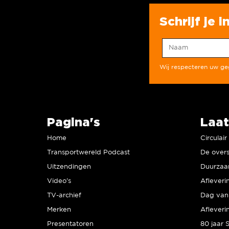
Schrijf je 
Wij respecteren uw g
Pagina's
Laat
Home
Circulai
Transportwereld Podcast
De overs
Uitzendingen
Video’s
Afleveri
TV-archief
Dag van 
Merken
Afleveri
Presentatoren