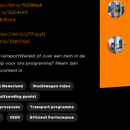
ps://bit.ly/3sD8NeA
it.ly/3sDAHr0
/34USUrA
ttps://bit.ly/2TFzyyN
it.ly/334OU2Z
TransportWereld of over een item in de
e tip voor ons programma? Neem dan
content.nl
t Nederland
Vrachtwagen video
uitzending gemist
processen
Transport programma
VSDV
Efficient Performance