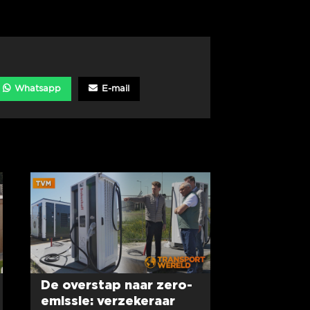
Whatsapp
E-mail
De overstap naar zero-
emissie: verzekeraar