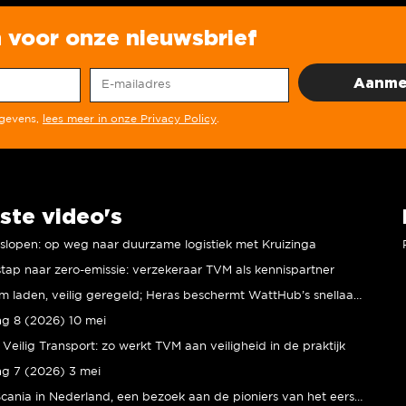
in voor onze nieuwsbrief
egevens,
lees meer in onze Privacy Policy
.
ste video's
r slopen: op weg naar duurzame logistiek met Kruizinga
tap naar zero-emissie: verzekeraar TVM als kennispartner
Duurzaam laden, veilig geregeld; Heras beschermt WattHub’s snellaadplein
ng 8 (2026) 10 mei
Veilig Transport: zo werkt TVM aan veiligheid in de praktijk
ng 7 (2026) 3 mei
80 jaar Scania in Nederland, een bezoek aan de pioniers van het eerste uur