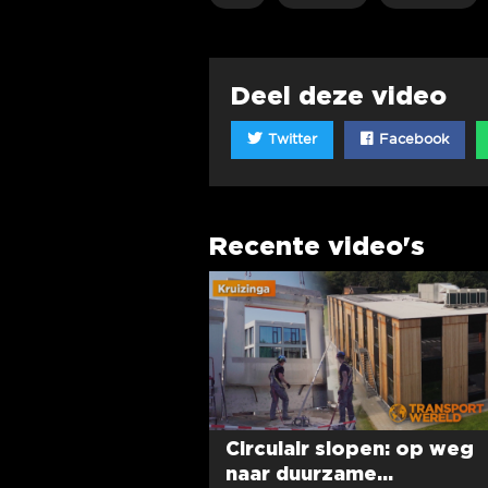
Deel deze video
Twitter
Facebook
Recente video's
Circulair slopen: op weg
naar duurzame...