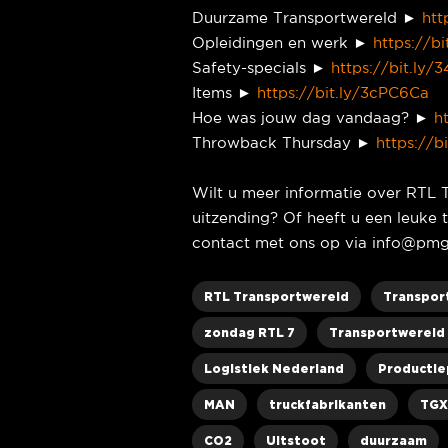
Duurzame Transportwereld ►
htt
Opleidingen en werk ►
https://b
Safety-specials ►
https://bit.ly
Items ►
https://bit.ly/3cPC6Ca
Hoe was jouw dag vandaag? ►
h
Throwback Thursday ►
https://b
Wilt u meer informatie over RTL 
uitzending? Of heeft u een leuk
contact met ons op via info@pmg
RTL Transportwereld
Transpor
zondag RTL 7
Transportwereld 
Logistiek Nederland
Productie
MAN
truckfabrikanten
TGX
CO2
Uitstoot
duurzaam