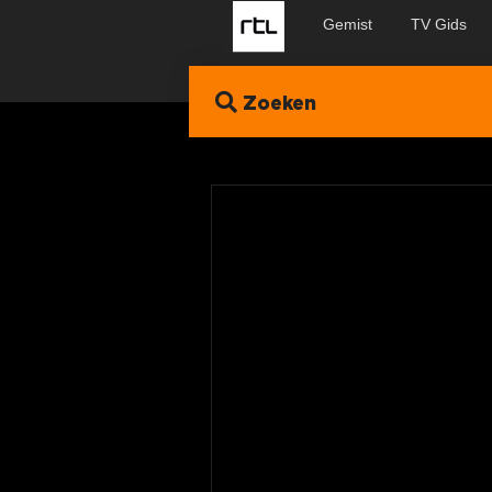
Gemist
TV Gids
Zoeken