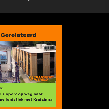
Gerelateerd
26
ir slopen: op weg naar
e logistiek met Kruizinga