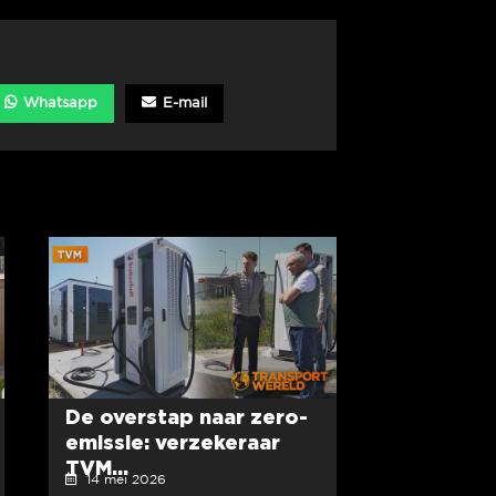
Whatsapp
E-mail
De overstap naar zero-
emissie: verzekeraar
TVM...
14 mei 2026