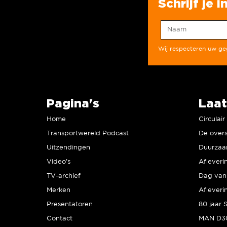
Schrijf je 
Wij respecteren uw g
Pagina's
Laat
Home
Circulai
Transportwereld Podcast
De overs
Uitzendingen
Video’s
Afleveri
TV-archief
Dag van 
Merken
Afleveri
Presentatoren
Contact
MAN D30