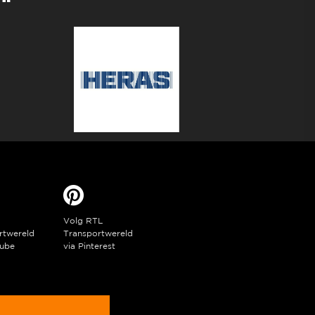
Volg RTL
rtwereld
Transportwereld
ube
via Pinterest