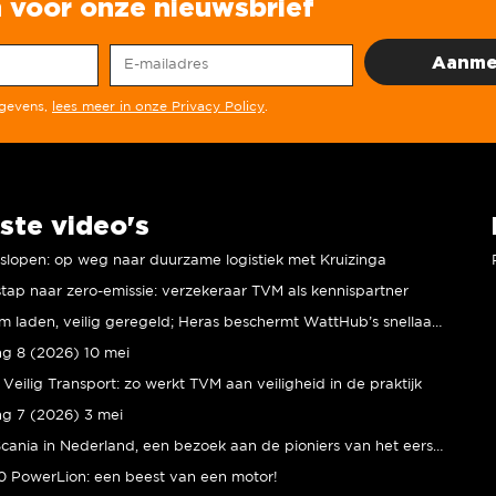
in voor onze nieuwsbrief
egevens,
lees meer in onze Privacy Policy
.
ste video's
r slopen: op weg naar duurzame logistiek met Kruizinga
tap naar zero-emissie: verzekeraar TVM als kennispartner
Duurzaam laden, veilig geregeld; Heras beschermt WattHub’s snellaadplein
ng 8 (2026) 10 mei
Veilig Transport: zo werkt TVM aan veiligheid in de praktijk
ng 7 (2026) 3 mei
80 jaar Scania in Nederland, een bezoek aan de pioniers van het eerste uur
 PowerLion: een beest van een motor!