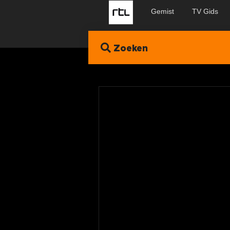
Gemist
TV Gids
Zoeken