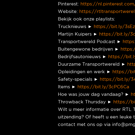
Pinterest:
https://nl.pinterest.com
Website:
https://rtltransportwere
Bekijk ook onze playlists:
Trucknieuws ►
https://bit.ly/3sE
Martijn Kuipers ►
https://bit.ly
Transportwereld Podcast ►
https
Buitengewone bedrijven ►
https:
Bedrijfsautonieuws ►
https://bit
Duurzame Transportwereld ►
htt
Opleidingen en werk ►
https://b
Safety-specials ►
https://bit.ly
Items ►
https://bit.ly/3cPC6Ca
Hoe was jouw dag vandaag? ►
h
Throwback Thursday ►
https://b
Wilt u meer informatie over RTL 
uitzending? Of heeft u een leuk
contact met ons op via info@pmg