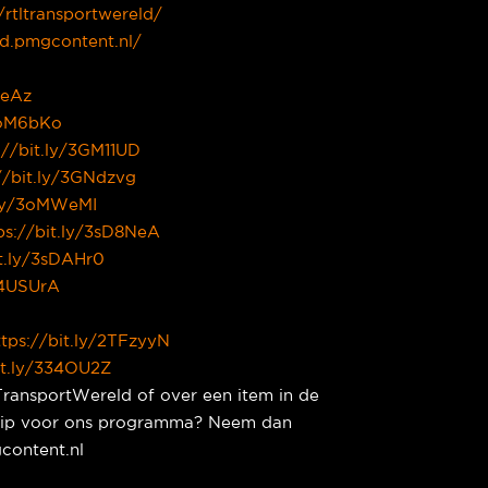
/rtltransportwereld/
ld.pmgcontent.nl/
zeAz
/3oM6bKo
://bit.ly/3GM11UD
//bit.ly/3GNdzvg
.ly/3oMWeMI
ps://bit.ly/3sD8NeA
it.ly/3sDAHr0
/34USUrA
ttps://bit.ly/2TFzyyN
it.ly/334OU2Z
TransportWereld of over een item in de
e tip voor ons programma? Neem dan
content.nl