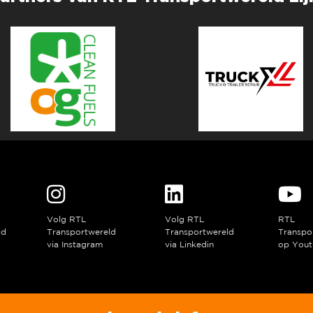
Volg RTL
Volg RTL
RTL
ld
Transportwereld
Transportwereld
Transpo
via Instagram
via Linkedin
op Yout