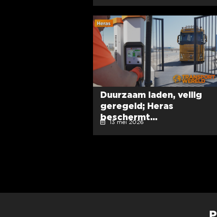
Duurzaam laden, veilig
geregeld; Heras
beschermt...
13 mei 2026
P