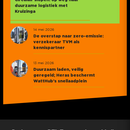
duurzame logistiek met
Kruizinga
14 mei 2026
De overstap naar zero-emissie:
verzekeraar TVM als
kennispartner
13 mei 2026
Duurzaam laden, veilig
geregeld; Heras beschermt
WattHub’s snellaadplein