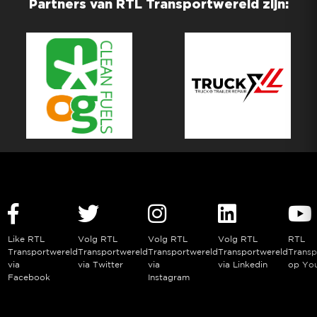
Partners van RTL Transportwereld zijn:
Like RTL
Volg RTL
Volg RTL
Volg RTL
RTL
Transportwereld
Transportwereld
Transportwereld
Transportwereld
Transp
via
via Twitter
via
via Linkedin
op Yo
Facebook
Instagram