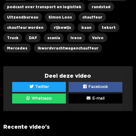
podcast over transport en logistiek
randstad
Uitzendbureau
Simon Loos
chauffeur
chauffeur worden
rijbewijs
baan
tekort
Truck
DAF
scania
Iveco
Volvo
Mercedes
ikwordvrachtwagenchauffeur
Deel deze video
Twitter
Facebook
Whatsapp
E-mail
Recente video's