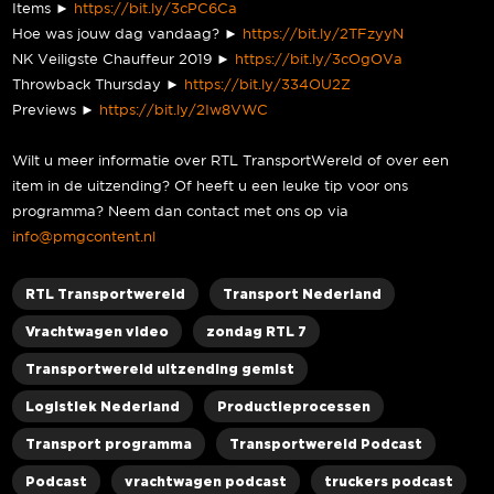
Items ►
https://bit.ly/3cPC6Ca
Hoe was jouw dag vandaag? ►
https://bit.ly/2TFzyyN
NK Veiligste Chauffeur 2019 ►
https://bit.ly/3cOgOVa
Throwback Thursday ►
https://bit.ly/334OU2Z
Previews ►
https://bit.ly/2Iw8VWC
Wilt u meer informatie over RTL TransportWereld of over een
item in de uitzending? Of heeft u een leuke tip voor ons
programma? Neem dan contact met ons op via
info@pmgcontent.nl
RTL Transportwereld
Transport Nederland
Vrachtwagen video
zondag RTL 7
Transportwereld uitzending gemist
Logistiek Nederland
Productieprocessen
Transport programma
Transportwereld Podcast
Podcast
vrachtwagen podcast
truckers podcast