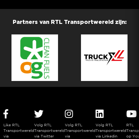
Partners van RTL Transportwereld zijn:
Like RTL
Volg RTL
Volg RTL
Volg RTL
RTL
Transportwereld
Transportwereld
Transportwereld
Transportwereld
Transp
via
via Twitter
via
via Linkedin
op Yo