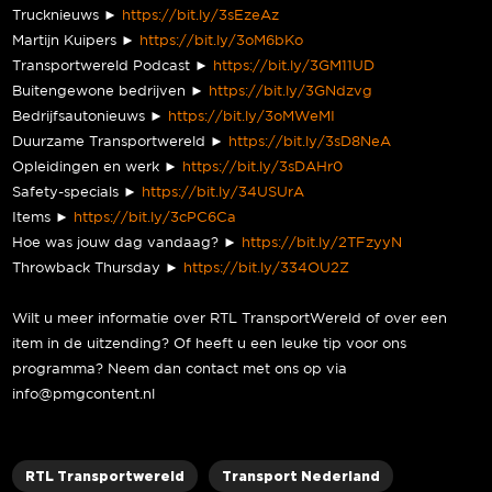
Trucknieuws ►
https://bit.ly/3sEzeAz
Martijn Kuipers ►
https://bit.ly/3oM6bKo
Transportwereld Podcast ►
https://bit.ly/3GM11UD
Buitengewone bedrijven ►
https://bit.ly/3GNdzvg
Bedrijfsautonieuws ►
https://bit.ly/3oMWeMI
Duurzame Transportwereld ►
https://bit.ly/3sD8NeA
Opleidingen en werk ►
https://bit.ly/3sDAHr0
Safety-specials ►
https://bit.ly/34USUrA
Items ►
https://bit.ly/3cPC6Ca
Hoe was jouw dag vandaag? ►
https://bit.ly/2TFzyyN
Throwback Thursday ►
https://bit.ly/334OU2Z
Wilt u meer informatie over RTL TransportWereld of over een
item in de uitzending? Of heeft u een leuke tip voor ons
programma? Neem dan contact met ons op via
info@pmgcontent.nl
RTL Transportwereld
Transport Nederland