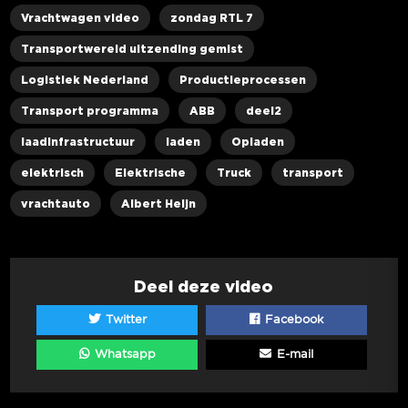
Vrachtwagen video
zondag RTL 7
Transportwereld uitzending gemist
Logistiek Nederland
Productieprocessen
Transport programma
ABB
deel2
laadinfrastructuur
laden
Opladen
elektrisch
Elektrische
Truck
transport
vrachtauto
Albert Heijn
Deel deze video
Twitter
Facebook
Whatsapp
E-mail