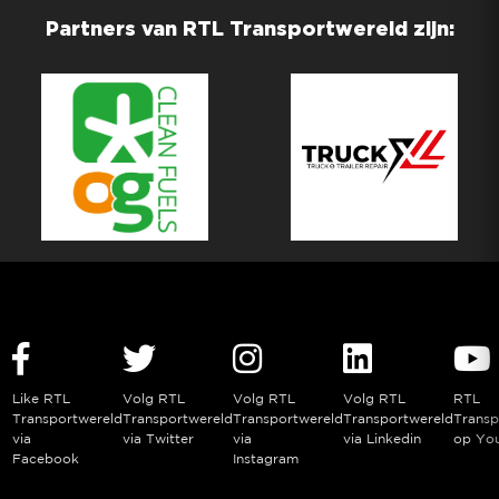
Partners van RTL Transportwereld zijn:
Like RTL
Volg RTL
Volg RTL
Volg RTL
RTL
Transportwereld
Transportwereld
Transportwereld
Transportwereld
Transp
via
via Twitter
via
via Linkedin
op Yo
Facebook
Instagram