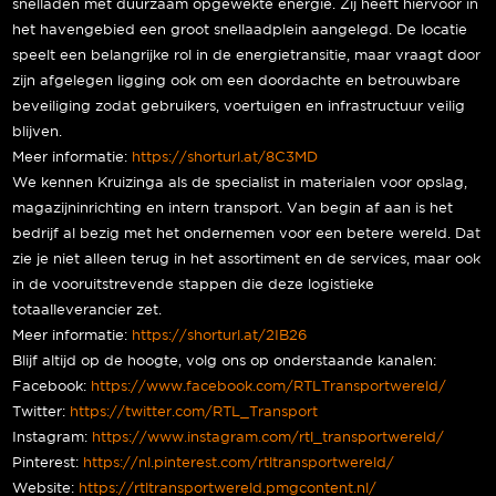
snelladen met duurzaam opgewekte energie. Zij heeft hiervoor in
het havengebied een groot snellaadplein aangelegd. De locatie
speelt een belangrijke rol in de energietransitie, maar vraagt door
zijn afgelegen ligging ook om een doordachte en betrouwbare
beveiliging zodat gebruikers, voertuigen en infrastructuur veilig
blijven.
Meer informatie:
https://shorturl.at/8C3MD
We kennen Kruizinga als de specialist in materialen voor opslag,
magazijninrichting en intern transport. Van begin af aan is het
bedrijf al bezig met het ondernemen voor een betere wereld. Dat
zie je niet alleen terug in het assortiment en de services, maar ook
in de vooruitstrevende stappen die deze logistieke
totaalleverancier zet.
Meer informatie:
https://shorturl.at/2IB26
Blijf altijd op de hoogte, volg ons op onderstaande kanalen:
Facebook:
https://www.facebook.com/RTLTransportwereld/
Twitter:
https://twitter.com/RTL_Transport
Instagram:
https://www.instagram.com/rtl_transportwereld/
Pinterest:
https://nl.pinterest.com/rtltransportwereld/
Website:
https://rtltransportwereld.pmgcontent.nl/