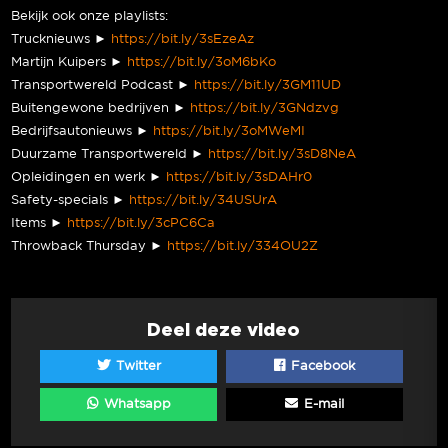
Bekijk ook onze playlists:
Trucknieuws ►
https://bit.ly/3sEzeAz
Martijn Kuipers ►
https://bit.ly/3oM6bKo
Transportwereld Podcast ►
https://bit.ly/3GM11UD
Buitengewone bedrijven ►
https://bit.ly/3GNdzvg
Bedrijfsautonieuws ►
https://bit.ly/3oMWeMI
Duurzame Transportwereld ►
https://bit.ly/3sD8NeA
Opleidingen en werk ►
https://bit.ly/3sDAHr0
Safety-specials ►
https://bit.ly/34USUrA
Items ►
https://bit.ly/3cPC6Ca
Throwback Thursday ►
https://bit.ly/334OU2Z
Deel deze video
Twitter
Facebook
Whatsapp
E-mail