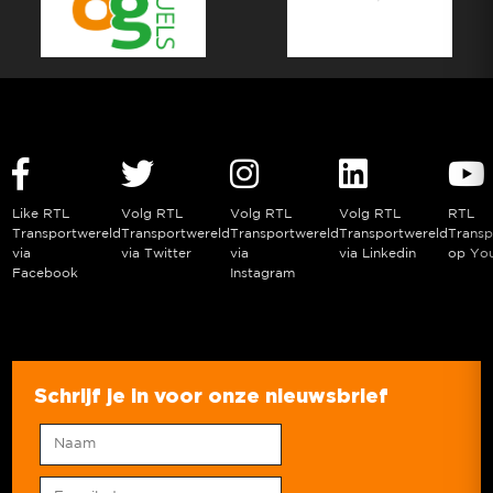
Like RTL
Volg RTL
Volg RTL
Volg RTL
RTL
Transportwereld
Transportwereld
Transportwereld
Transportwereld
Transp
via
via Twitter
via
via Linkedin
op Yo
Facebook
Instagram
Schrijf je in voor onze nieuwsbrief