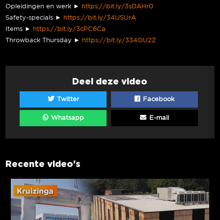
Opleidingen en werk ►
https://bit.ly/3sDAHr0
Safety-specials ►
https://bit.ly/34USUrA
Items ►
https://bit.ly/3cPC6Ca
Throwback Thursday ►
https://bit.ly/334OU2Z
Deel deze video
Twitter
Facebook
Whatsapp
E-mail
Recente video's