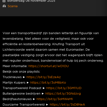
donderdag 06 november 2025
Scania
Voor een transportbedrijf zijn banden letterlijk en figuurlijk van
levensbelang. Niet alleen voor de veiligheid, maar ook voor
efficiëntie en kostenbeheersing. Knufing Transport uit
Lichtenvoorde werkt daarom samen met Euromaster. De
plaatselijke vestiging zorgt ervoor dat het wagenpark blijft rijden
met regulier onderhoud, bandenwissel of hulp bij pech onderweg.
Meer informatie:
https://shorturl.at/wO1OU
Bekijk ook onze playlists:
Trucknieuws ►
https://bit.ly/3sEzeAz
Martijn Kuipers ►
https://bit.ly/3oM6bKo
Transportwereld Podcast ►
https://bit.ly/3GM11UD
Buitengewone bedrijven ►
https://bit.ly/3GNdzvg
Bedrijfsautonieuws ►
https://bit.ly/3oMWeMI
Duurzame Transportwereld ►
https://bit.ly/3sD8NeA