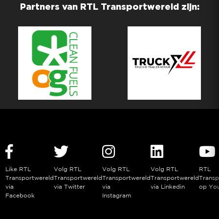
Partners van RTL Transportwereld zijn:
Like RTL
Volg RTL
Volg RTL
Volg RTL
RTL
Transportwereld
Transportwereld
Transportwereld
Transportwereld
Transp
via
via Twitter
via
via Linkedin
op Yo
Facebook
Instagram