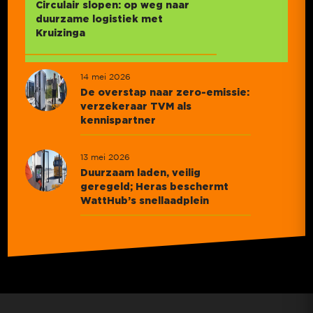
Circulair slopen: op weg naar
duurzame logistiek met
Kruizinga
14 mei 2026
De overstap naar zero-emissie:
verzekeraar TVM als
kennispartner
13 mei 2026
Duurzaam laden, veilig
geregeld; Heras beschermt
WattHub’s snellaadplein