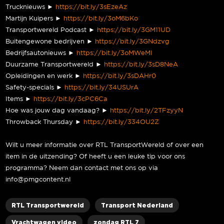
Trucknieuws ►
https://bit.ly/3sEzeAz
Martijn Kuipers ►
https://bit.ly/3oM6bKo
Transportwereld Podcast ►
https://bit.ly/3GM11UD
Buitengewone bedrijven ►
https://bit.ly/3GNdzvg
Bedrijfsautonieuws ►
https://bit.ly/3oMWeMI
Duurzame Transportwereld ►
https://bit.ly/3sD8NeA
Opleidingen en werk ►
https://bit.ly/3sDAHr0
Safety-specials ►
https://bit.ly/34USUrA
Items ►
https://bit.ly/3cPC6Ca
Hoe was jouw dag vandaag? ►
https://bit.ly/2TFzyyN
Throwback Thursday ►
https://bit.ly/334OU2Z
Wilt u meer informatie over RTL TransportWereld of over een
item in de uitzending? Of heeft u een leuke tip voor ons
programma? Neem dan contact met ons op via
info@pmgcontent.nl
RTL Transportwereld
Transport Nederland
Vrachtwagen video
zondag RTL 7