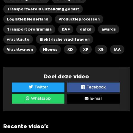
Transportwereld uitzending gemist
Logistiek Nederland
Productieprocessen
Transport programma
DAF
dafxd
awards
vrachtauto
Elektrische vrachtwagen
Vrachtwagen
Nieuws
XD
XF
XG
IAA
Deel deze video
Twitter
Facebook
Whatsapp
E-mail
Recente video's