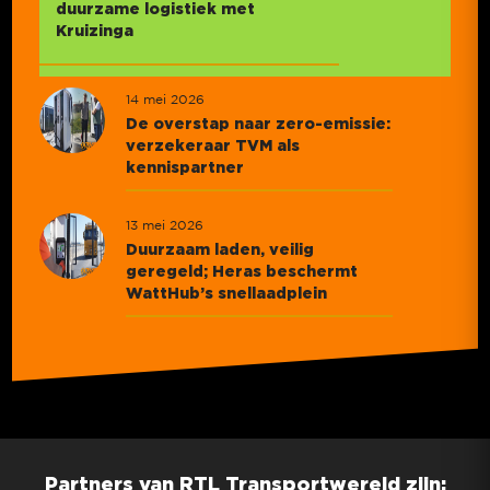
duurzame logistiek met
Kruizinga
14 mei 2026
De overstap naar zero-emissie:
verzekeraar TVM als
kennispartner
13 mei 2026
Duurzaam laden, veilig
geregeld; Heras beschermt
WattHub’s snellaadplein
Partners van RTL Transportwereld zijn: