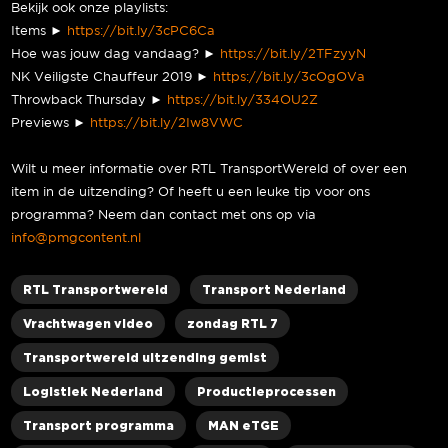
Bekijk ook onze playlists:
Items ►
https://bit.ly/3cPC6Ca
Hoe was jouw dag vandaag? ►
https://bit.ly/2TFzyyN
NK Veiligste Chauffeur 2019 ►
https://bit.ly/3cOgOVa
Throwback Thursday ►
https://bit.ly/334OU2Z
Previews ►
https://bit.ly/2Iw8VWC
Wilt u meer informatie over RTL TransportWereld of over een
item in de uitzending? Of heeft u een leuke tip voor ons
programma? Neem dan contact met ons op via
info@pmgcontent.nl
RTL Transportwereld
Transport Nederland
Vrachtwagen video
zondag RTL 7
Transportwereld uitzending gemist
Logistiek Nederland
Productieprocessen
Transport programma
MAN eTGE