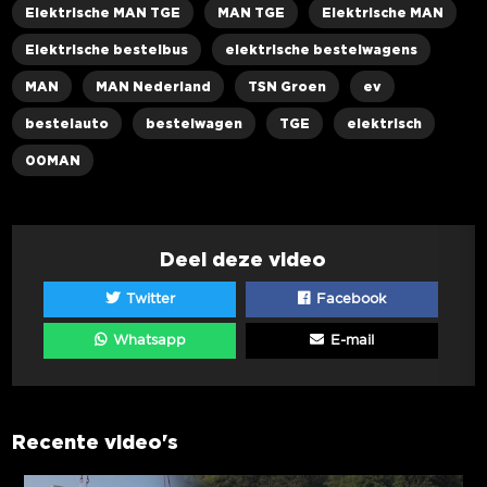
Elektrische MAN TGE
MAN TGE
Elektrische MAN
Elektrische bestelbus
elektrische bestelwagens
MAN
MAN Nederland
TSN Groen
ev
bestelauto
bestelwagen
TGE
elektrisch
00MAN
Deel deze video
Twitter
Facebook
Whatsapp
E-mail
Recente video's