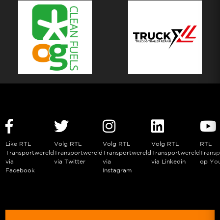
Like RTL
Volg RTL
Volg RTL
Volg RTL
RTL
Transportwereld
Transportwereld
Transportwereld
Transportwereld
Transp
via
via Twitter
via
via Linkedin
op Yo
Facebook
Instagram