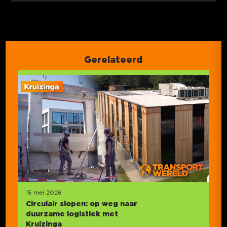
Gerelateerd
15 mei 2026
Circulair slopen: op weg naar
duurzame logistiek met
Kruizinga