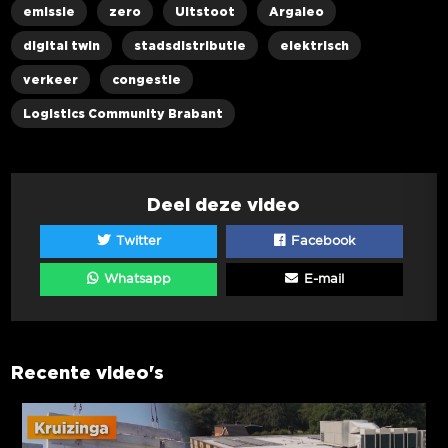
emissie
zero
Uitstoot
Argaleo
digital twin
stadsdistributie
elektrisch
verkeer
congestie
Logistics Community Brabant
Deel deze video
Twitter
Facebook
Whatsapp
E-mail
Recente video's