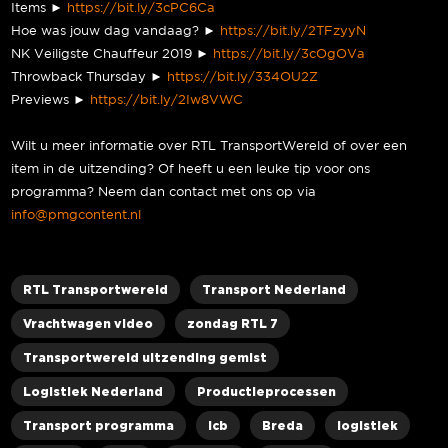
Items ►
https://bit.ly/3cPC6Ca
Hoe was jouw dag vandaag? ►
https://bit.ly/2TFzyyN
NK Veiligste Chauffeur 2019 ►
https://bit.ly/3cOgOVa
Throwback Thursday ►
https://bit.ly/334OU2Z
Previews ►
https://bit.ly/2Iw8VWC
Wilt u meer informatie over RTL TransportWereld of over een
item in de uitzending? Of heeft u een leuke tip voor ons
programma? Neem dan contact met ons op via
info@pmgcontent.nl
RTL Transportwereld
Transport Nederland
Vrachtwagen video
zondag RTL 7
Transportwereld uitzending gemist
Logistiek Nederland
Productieprocessen
Transport programma
lcb
Breda
logistiek