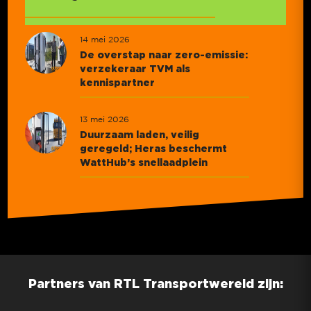
14 mei 2026
De overstap naar zero-emissie:
verzekeraar TVM als
kennispartner
13 mei 2026
Duurzaam laden, veilig
geregeld; Heras beschermt
WattHub’s snellaadplein
Partners van RTL Transportwereld zijn: