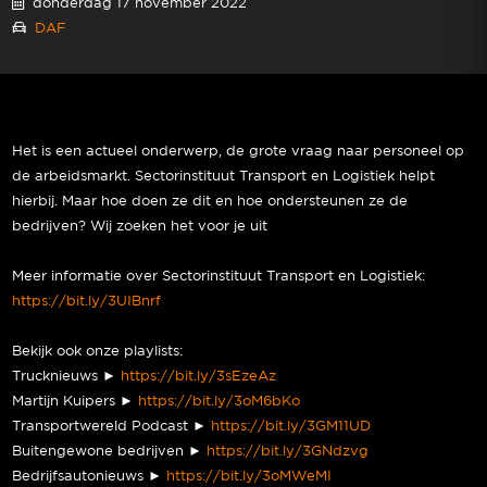
donderdag 17 november 2022
DAF
Het is een actueel onderwerp, de grote vraag naar personeel op
de arbeidsmarkt. Sectorinstituut Transport en Logistiek helpt
hierbij. Maar hoe doen ze dit en hoe ondersteunen ze de
bedrijven? Wij zoeken het voor je uit
Meer informatie over Sectorinstituut Transport en Logistiek:
https://bit.ly/3UIBnrf
Bekijk ook onze playlists:
Trucknieuws ►
https://bit.ly/3sEzeAz
Martijn Kuipers ►
https://bit.ly/3oM6bKo
Transportwereld Podcast ►
https://bit.ly/3GM11UD
Buitengewone bedrijven ►
https://bit.ly/3GNdzvg
Bedrijfsautonieuws ►
https://bit.ly/3oMWeMI