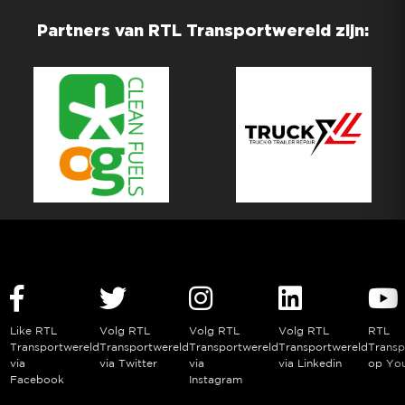
Partners van RTL Transportwereld zijn:
Like RTL
Volg RTL
Volg RTL
Volg RTL
RTL
Transportwereld
Transportwereld
Transportwereld
Transportwereld
Transp
via
via Twitter
via
via Linkedin
op Yo
Facebook
Instagram