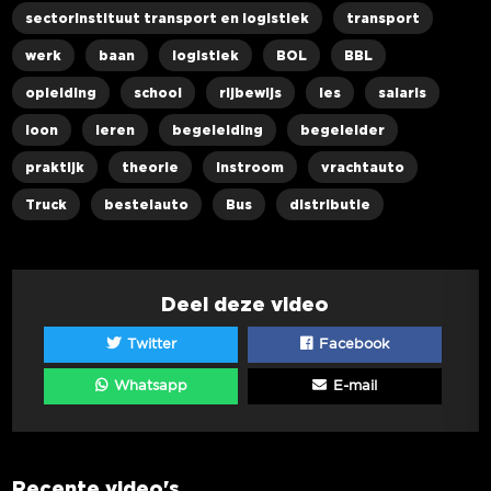
sectorinstituut transport en logistiek
transport
werk
baan
logistiek
BOL
BBL
opleiding
school
rijbewijs
les
salaris
loon
leren
begeleiding
begeleider
praktijk
theorie
instroom
vrachtauto
Truck
bestelauto
Bus
distributie
Deel deze video
Twitter
Facebook
Whatsapp
E-mail
Recente video's