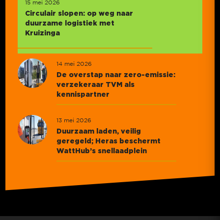
15 mei 2026
Circulair slopen: op weg naar
duurzame logistiek met
Kruizinga
14 mei 2026
De overstap naar zero-emissie:
verzekeraar TVM als
kennispartner
13 mei 2026
Duurzaam laden, veilig
geregeld; Heras beschermt
WattHub’s snellaadplein