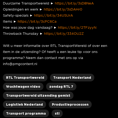
Duurzame Transportwereld ►
https://bit.ly/3sD8NeA
Opleidingen en werk ►
https://bit.ly/3sDAHr0
Safety-specials ►
https://bit.ly/34USUrA
Items ►
https://bit.ly/3cPC6Ca
Hoe was jouw dag vandaag? ►
https://bit.ly/2TFzyyN
Throwback Thursday ►
https://bit.ly/334OU2Z
Wilt u meer informatie over RTL TransportWereld of over een
item in de uitzending? Of heeft u een leuke tip voor ons
programma? Neem dan contact met ons op via
info@pmgcontent.nl
RTL Transportwereld
Transport Nederland
Vrachtwagen video
zondag RTL 7
Transportwereld uitzending gemist
Logistiek Nederland
Productieprocessen
Transport programma
stl