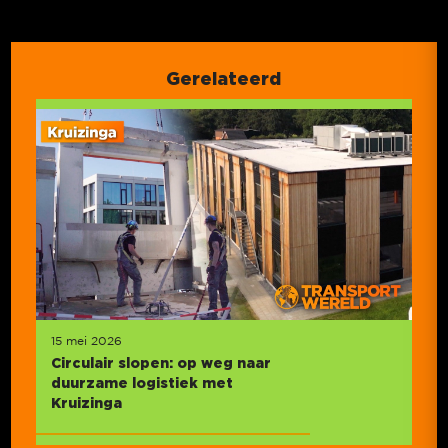
Gerelateerd
15 mei 2026
Circulair slopen: op weg naar
duurzame logistiek met
Kruizinga