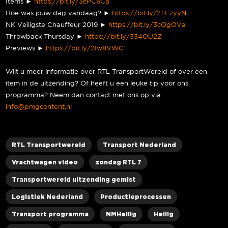
Items ►
https://bit.ly/3cPC6Ca
Hoe was jouw dag vandaag? ►
https://bit.ly/2TFzyyN
NK Veiligste Chauffeur 2019 ►
https://bit.ly/3cOgOVa
Throwback Thursday ►
https://bit.ly/334OU2Z
Previews ►
https://bit.ly/2Iw8VWC
Wilt u meer informatie over RTL TransportWereld of over een
item in de uitzending? Of heeft u een leuke tip voor ons
programma? Neem dan contact met ons op via
info@pmgcontent.nl
RTL Transportwereld
Transport Nederland
Vrachtwagen video
zondag RTL 7
Transportwereld uitzending gemist
Logistiek Nederland
Productieprocessen
Transport programma
NMHeilig
Heilig