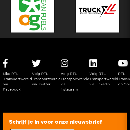
Like RTL
Volg RTL
Volg RTL
Volg RTL
RTL
Transportwereld
Transportwereld
Transportwereld
Transportwereld
Transp
via
via Twitter
via
via Linkedin
op Yo
Facebook
Instagram
Schrijf je in voor onze nieuwsbrief