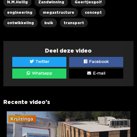
N.M.Heilig
Zandwinning
Geertjesgolf
engineering
megastructure
concept
ontwikkeling
bulk
transport
Deel deze video
Twitter
Facebook
Whatsapp
E-mail
Recente video's