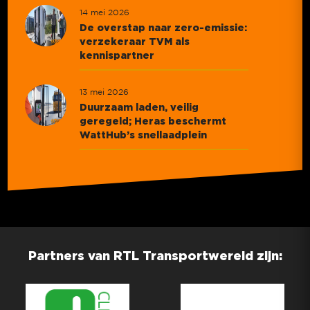
14 mei 2026
De overstap naar zero-emissie:
verzekeraar TVM als
kennispartner
13 mei 2026
Duurzaam laden, veilig
geregeld; Heras beschermt
WattHub’s snellaadplein
Partners van RTL Transportwereld zijn: