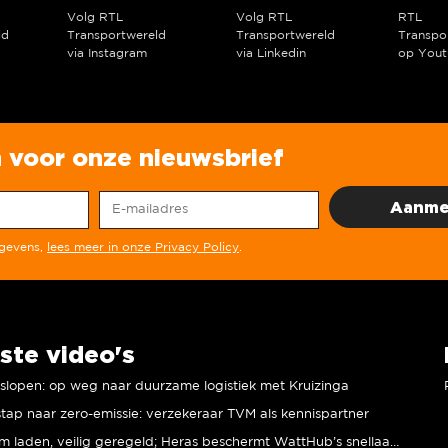
Volg RTL
Volg RTL
RTL
ld
Transportwereld
Transportwereld
Transpo
via Instagram
via Linkedin
op Yout
in voor onze nieuwsbrief
egevens,
lees meer in onze Privacy Policy
.
ste video's
r slopen: op weg naar duurzame logistiek met Kruizinga
tap naar zero-emissie: verzekeraar TVM als kennispartner
Duurzaam laden, veilig geregeld; Heras beschermt WattHub’s snellaadplein