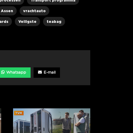
processen
Transport programma
Assen
vrachtauto
ards
Veiligste
teabag
Whatsapp
E-mail