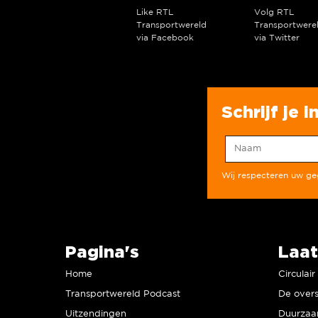
Like RTL
Volg RTL
Transportwereld
Transportwere
via Facebook
via Twitter
Schrijf je 
Wij respecteren uw g
Pagina's
Laat
Home
Circulai
Transportwereld Podcast
De overs
Uitzendingen