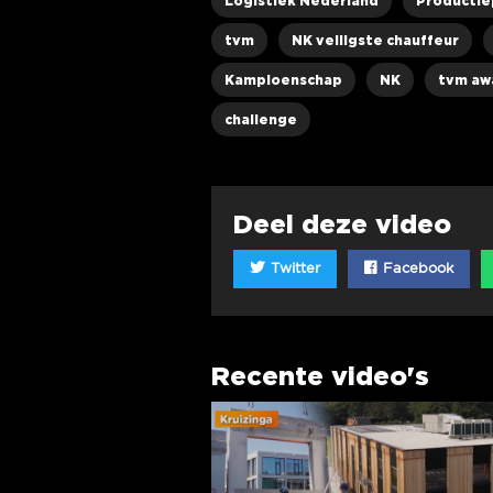
Logistiek Nederland
Productie
tvm
NK veiligste chauffeur
Kampioenschap
NK
tvm aw
challenge
Deel deze video
Twitter
Facebook
Recente video's