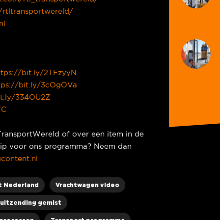
/rtltransportwereld/
nl
ttps://bit.ly/2TFzyyN
tps://bit.ly/3cOgOVa
it.ly/334OU2Z
WC
TransportWereld of over een item in de
e tip voor ons programma? Neem dan
content.nl
t Nederland
Vrachtwagen video
uitzending gemist