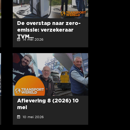
De overstap naar zero-
emissie: verzekeraar
TVM...
14 mei 2026
Aflevering 8 (2026) 10
mei
10 mei 2026