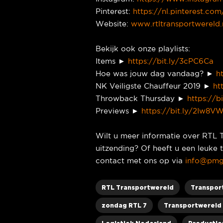
Pinterest:
https://nl.pinterest.com
Website:
www.rtltransportwereld.
Bekijk ook onze playlists:
Items ►
https://bit.ly/3cPC6Ca
Hoe was jouw dag vandaag? ►
h
NK Veiligste Chauffeur 2019 ►
ht
Throwback Thursday ►
https://b
Previews ►
https://bit.ly/2Iw8V
Wilt u meer informatie over RTL 
uitzending? Of heeft u een leuk
contact met ons op via
info@pmg
RTL Transportwereld
Transpor
zondag RTL 7
Transportwereld 