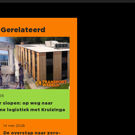
Gerelateerd
26
ir slopen: op weg naar
e logistiek met Kruizinga
14 mei 2026
De overstap naar zero-