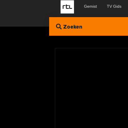
Gemist
TV Gids
Zoeken