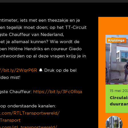
timeter, iets met een theezakje en je
en tegelijk moet doen; op het TT-Circuit
igste Chauffeur van Nederland,
t je allemaal kunnen? Wie wordt de
bben Hélène Hendriks en coureur Giedo
twoorden op al deze vragen krijg je in
://bit.ly/2WqrP6R
🔔 Druk op de bel
ideo mist!
15 mei 20
gste Chauffeur:
https://bit.ly/3Fc0Rqa
Circula
duurzam
ns op onderstaande kanalen:
k.com/RTLTransportwereld/
Transport
.com/rtl_transportwereld/