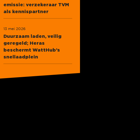
emissie: verzekeraar TVM
als kennispartner
13 mei 2026
Duurzaam laden, veilig
geregeld; Heras
beschermt WattHub’s
snellaadplein