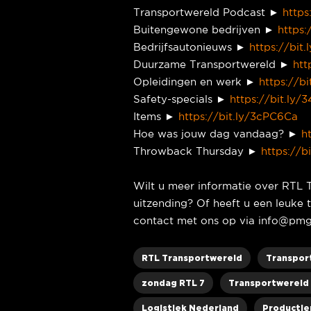
Transportwereld Podcast ►
https
Buitengewone bedrijven ►
https:
Bedrijfsautonieuws ►
https://bit
Duurzame Transportwereld ►
htt
Opleidingen en werk ►
https://b
Safety-specials ►
https://bit.ly
Items ►
https://bit.ly/3cPC6Ca
Hoe was jouw dag vandaag? ►
h
Throwback Thursday ►
https://b
Wilt u meer informatie over RTL 
uitzending? Of heeft u een leuk
contact met ons op via info@pmg
RTL Transportwereld
Transpor
zondag RTL 7
Transportwereld 
Logistiek Nederland
Productie