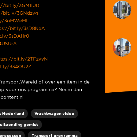
://bit.ly/3GM11UD
//bit.ly/3GNdzvg
.ly/3oMWeMI
ps://bit.ly/3sD8NeA
it.ly/3sDAHr0
/34USUrA
ttps://bit.ly/2TFzyyN
it.ly/334OU2Z
TransportWereld of over een item in de
e tip voor ons programma? Neem dan
content.nl
t Nederland
Vrachtwagen video
uitzending gemist
processen
Transport programma