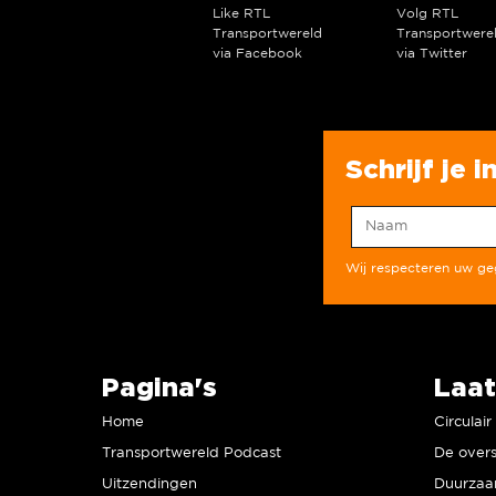
Like RTL
Volg RTL
Transportwereld
Transportwere
via Facebook
via Twitter
Schrijf je 
Wij respecteren uw g
Pagina's
Laat
Home
Circulai
Transportwereld Podcast
De overs
Uitzendingen