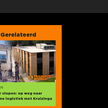
Gerelateerd
26
ir slopen: op weg naar
e logistiek met Kruizinga