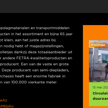
 opslagmaterialen en transportmiddelen
ten in het assortiment en bijna 65 jaar
ot klein, aan het juiste adres bij
n nodig hebt of magazijnstellingen,
rolletjes dankzij deze totaalaanbieder uit
er andere FETRA-kwaliteitsproducten en
 producent. Een van de vaste en grote
is. Deze producent van semi-diepladers,
rchassis heeft een enorme fabriek in
in van 100.000 vierkante meter.
15 mei 20
Circula
duurzam
zeAz
/3oM6bKo