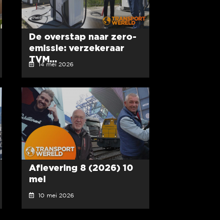
De overstap naar zero-
emissie: verzekeraar
TVM...
14 mei 2026
Aflevering 8 (2026) 10
mei
10 mei 2026