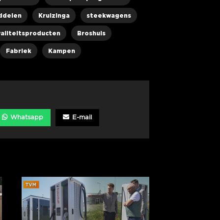
ddelen
Kruizinga
steekwagens
aliteitsproducten
Broshuis
Fabriek
Kampen
Whatsapp
E-mail