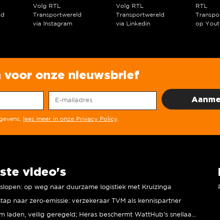
Volg RTL
Volg RTL
RTL
ld
Transportwereld
Transportwereld
Transpo
via Instagram
via Linkedin
op Yout
in voor onze nieuwsbrief
egevens,
lees meer in onze Privacy Policy
.
ste video's
r slopen: op weg naar duurzame logistiek met Kruizinga
tap naar zero-emissie: verzekeraar TVM als kennispartner
Duurzaam laden, veilig geregeld; Heras beschermt WattHub’s snellaadplein