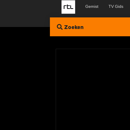
Gemist
TV Gids
Zoeken