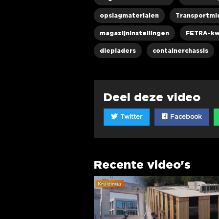
opslagmaterialen
Transportmi
magazijninstellingen
FETRA-kw
diepladers
containerchassis
Deel deze video
Twitter
Facebook
Recente video's