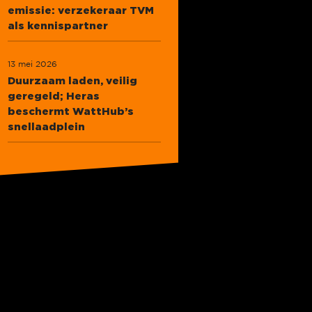
emissie: verzekeraar TVM
als kennispartner
13 mei 2026
Duurzaam laden, veilig
geregeld; Heras
beschermt WattHub’s
snellaadplein