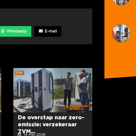
Whatsapp
E-mail
De overstap naar zero-
emissie: verzekeraar
TVM...
14 mei 2026