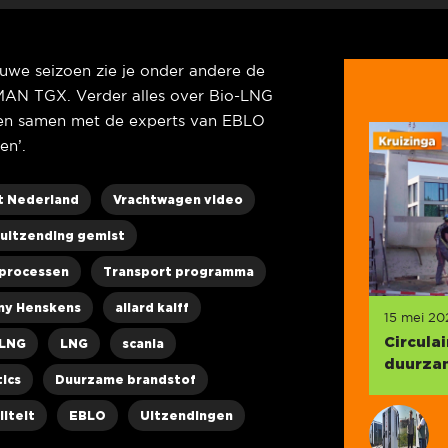
ieuwe seizoen zie je onder andere de
MAN TGX. Verder alles over Bio-LNG
s en samen met de experts van EBLO
en’.
t Nederland
Vrachtwagen video
uitzending gemist
processen
Transport programma
ny Henskens
allard kalff
15 mei 20
Circula
-LNG
LNG
scania
duurzam
tics
Duurzame brandstof
iteit
EBLO
Uitzendingen