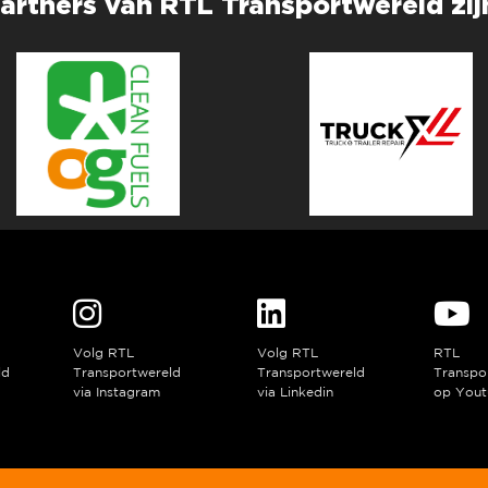
artners van RTL Transportwereld zij
Volg RTL
Volg RTL
RTL
ld
Transportwereld
Transportwereld
Transpo
via Instagram
via Linkedin
op Yout