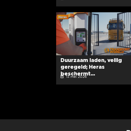
Duurzaam laden, veilig
geregeld; Heras
beschermt...
13 mei 2026