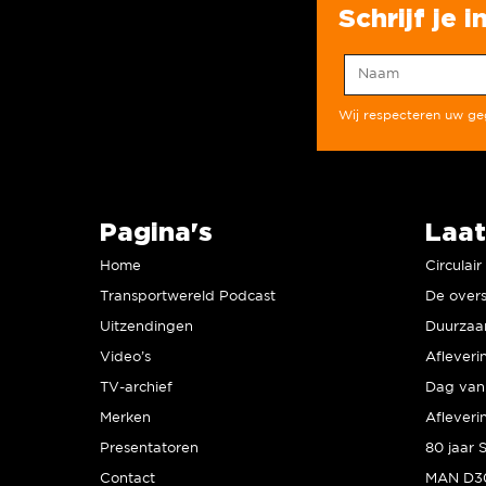
Schrijf je 
Wij respecteren uw g
Pagina's
Laat
Home
Circulai
Transportwereld Podcast
De overs
Uitzendingen
Video’s
Afleveri
TV-archief
Dag van 
Merken
Afleveri
Presentatoren
Contact
MAN D30