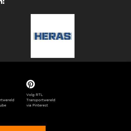
n:
Volg RTL
rtwereld
Transportwereld
ube
via Pinterest