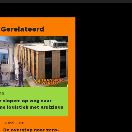
Gerelateerd
26
ir slopen: op weg naar
e logistiek met Kruizinga
14 mei 2026
De overstap naar zero-