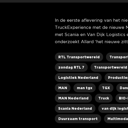
In de eerste aflevering van het n
TruckExperience met de nieuwe 
met Scania en Van Dijk Logistic
onderzoekt Allard ‘het nieuwe zitt
RTL Transportwereld
Transpor
zondag RTL 7
Transportwereld 
Logistiek Nederland
Productie
MAN
man tgx
TGX
Dan
MAN Nederland
Truck
BIO
Scania Nederland
van dijk logis
Duurzaam transport
Multimodal