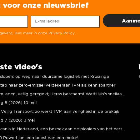
in voor onze nieuwsbrief
egevens,
lees meer in onze Privacy Policy
.
ste video's
r slopen: op weg naar duurzame logistiek met Kruizinga
tap naar zero-emissie: verzekeraar TVM als kennispartner
Duurzaam laden, veilig geregeld; Heras beschermt WattHub’s snellaadplein
ng 8 (2026) 10 mei
Veilig Transport: zo werkt TVM aan veiligheid in de praktijk
ng 7 (2026) 3 mei
80 jaar Scania in Nederland, een bezoek aan de pioniers van het eerste uur
 PowerLion: een beest van een motor!