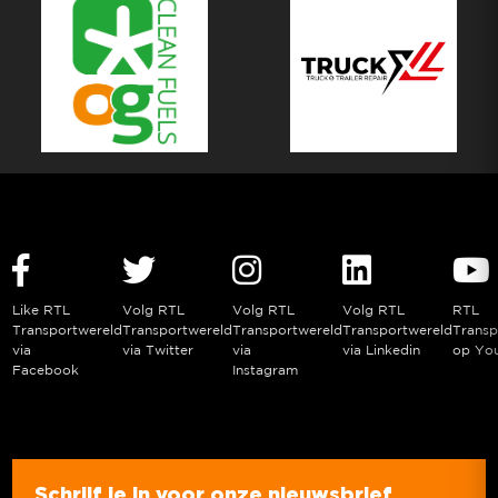
Like RTL
Volg RTL
Volg RTL
Volg RTL
RTL
Transportwereld
Transportwereld
Transportwereld
Transportwereld
Transp
via
via Twitter
via
via Linkedin
op Yo
Facebook
Instagram
Schrijf je in voor onze nieuwsbrief