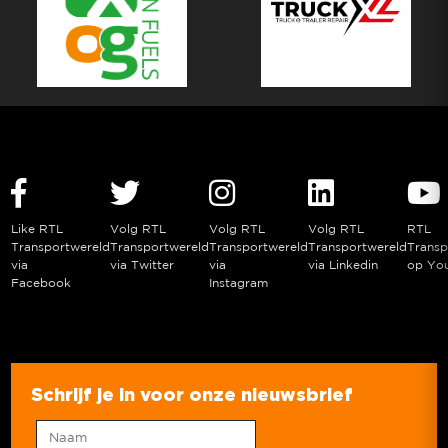
Like RTL
Volg RTL
Volg RTL
Volg RTL
RTL
Transportwereld
Transportwereld
Transportwereld
Transportwereld
Transp
via
via Twitter
via
via Linkedin
op Yo
Facebook
Instagram
Schrijf je in voor onze nieuwsbrief