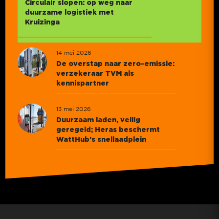
Circulair slopen: op weg naar
duurzame logistiek met
Kruizinga
14 mei 2026
De overstap naar zero-emissie:
verzekeraar TVM als
kennispartner
13 mei 2026
Duurzaam laden, veilig
geregeld; Heras beschermt
WattHub’s snellaadplein