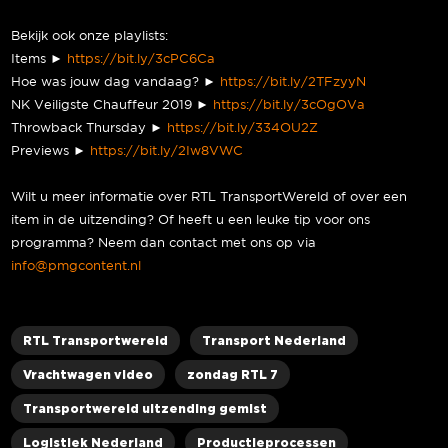
Bekijk ook onze playlists:
Items ►
https://bit.ly/3cPC6Ca
Hoe was jouw dag vandaag? ►
https://bit.ly/2TFzyyN
NK Veiligste Chauffeur 2019 ►
https://bit.ly/3cOgOVa
Throwback Thursday ►
https://bit.ly/334OU2Z
Previews ►
https://bit.ly/2Iw8VWC
Wilt u meer informatie over RTL TransportWereld of over een
item in de uitzending? Of heeft u een leuke tip voor ons
programma? Neem dan contact met ons op via
info@pmgcontent.nl
RTL Transportwereld
Transport Nederland
Vrachtwagen video
zondag RTL 7
Transportwereld uitzending gemist
Logistiek Nederland
Productieprocessen