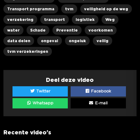
Transport programma
tvm
veiligheid op de weg
verzekering
transport
logistiek
Weg
water
Schade
Preventie
voorkomen
data delen
ongeval
ongeluk
veilig
tvm verzekeringen
Deel deze video
Twitter
Facebook
Whatsapp
E-mail
Recente video's