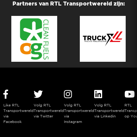
Partners van RTL Transportwereld zijn:
Like RTL
Volg RTL
Volg RTL
Volg RTL
RTL
Transportwereld
Transportwereld
Transportwereld
Transportwereld
Transp
via
via Twitter
via
via Linkedin
op Yo
Facebook
Instagram