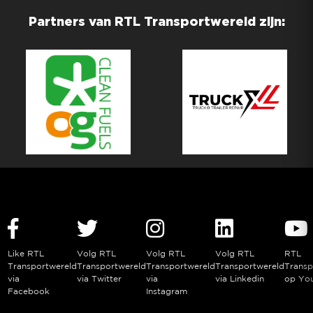
Partners van RTL Transportwereld zijn:
Like RTL
Volg RTL
Volg RTL
Volg RTL
RTL
Transportwereld
Transportwereld
Transportwereld
Transportwereld
Transp
via
via Twitter
via
via Linkedin
op Yo
Facebook
Instagram