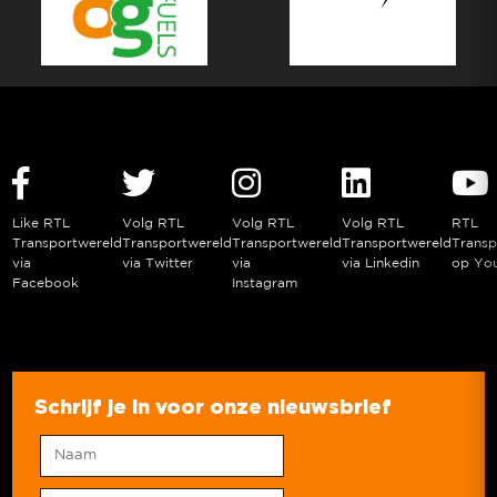
Like RTL
Volg RTL
Volg RTL
Volg RTL
RTL
Transportwereld
Transportwereld
Transportwereld
Transportwereld
Transp
via
via Twitter
via
via Linkedin
op Yo
Facebook
Instagram
Schrijf je in voor onze nieuwsbrief